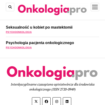
open
menu
Seksualność u kobiet po mastektomii
PSYCHOONKOLOGIA
Psychologia pacjenta onkologicznego
PSYCHOONKOLOGIA
On
Interdyscyplinarne czasopismo opiniotwórcze dla środowiska
onkologicznego (ISSN 2720-0949)