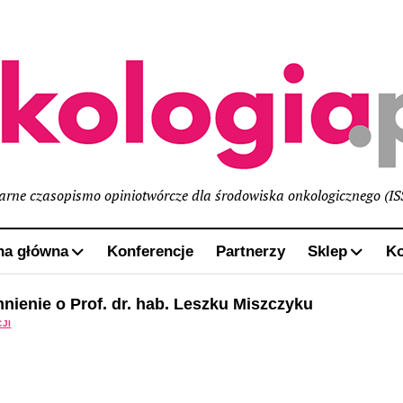
narne czasopismo opiniotwórcze dla środowiska onkologicznego (I
na główna
Konferencje
Partnerzy
Sklep
Ko
ienie o Prof. dr. hab. Leszku Miszczyku
JI