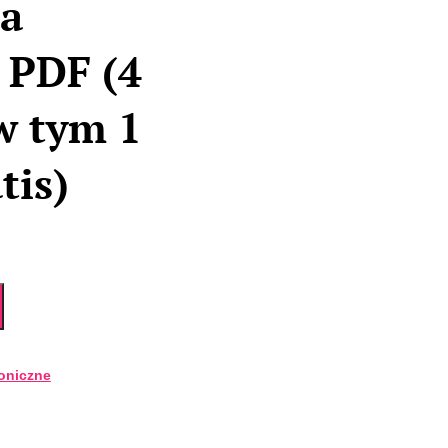
a
 PDF (4
w tym 1
tis)
oniczne