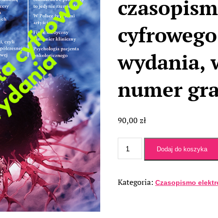
czasopism
cyfrowego
wydania, 
numer gra
90,00
zł
ilość
Dodaj do koszyka
„Onkologia.pro”
-
prenumerata
Kategoria:
Czasopismo elektr
czasopisma
cyfrowego
PDF