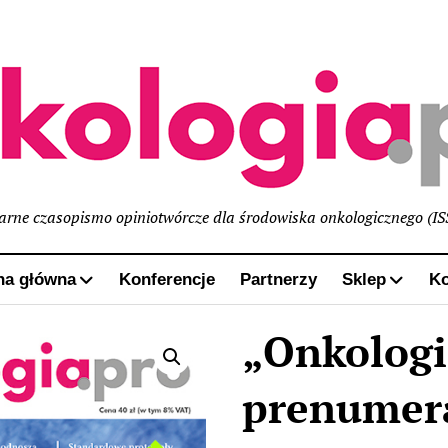
narne czasopismo opiniotwórcze dla środowiska onkologicznego (I
na główna
Konferencje
Partnerzy
Sklep
Ko
„Onkologi
prenumer