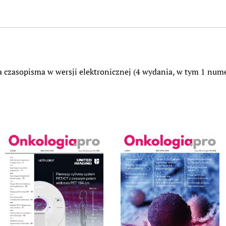
(4
wydania,
w
tym
1
numer
 czasopisma w wersji elektronicznej (4 wydania, w tym 1 numer
gratis)