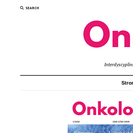
SEARCH
Interdyscypli
Stro