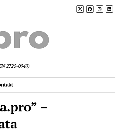
SSN 2720-0949)
ntakt
a.pro” –
ata